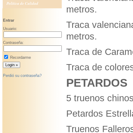
Política de Calidad
metros.
Entrar
Traca valencian
Usuario:
metros.
Contraseña:
Traca de Carame
Recordarme
Traca de colore
Perdió su contraseña?
PETARDOS
5 truenos chino
Petardos Estrell
Truenos Fallero