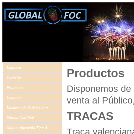
Empresa
Productos
Servicios
Disponemos de 
Productos
Contacto
venta al Público,
Encuesta de Satisfacción
TRACAS
Manual Calidad
Guía notificación Tipo A
Traca valenciana